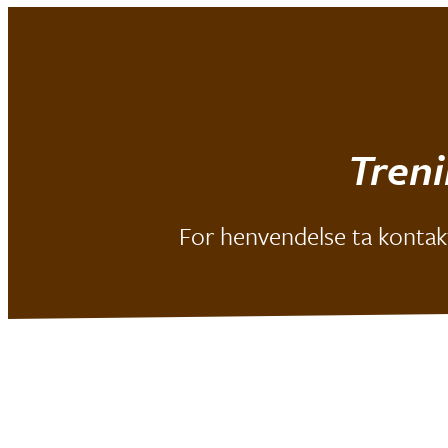
Mjøndalen IF
|
Baseball
Treni
For henvendelse ta kontakt