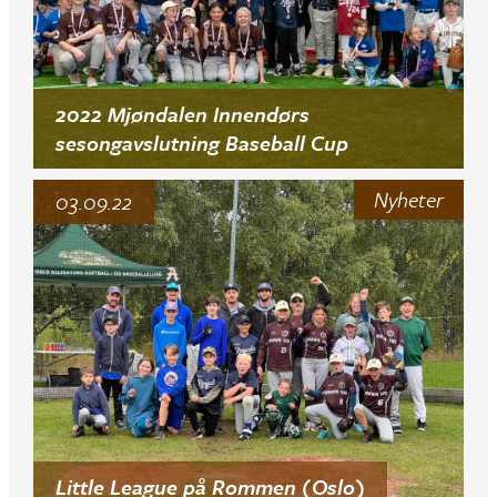
2022 Mjøndalen Innendørs
sesongavslutning Baseball Cup
Nyheter
03.09.22
Little League på Rommen (Oslo)