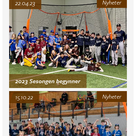
Nyheter
22.04.23
2023 Sesongen begynner
Nyheter
15.10.22