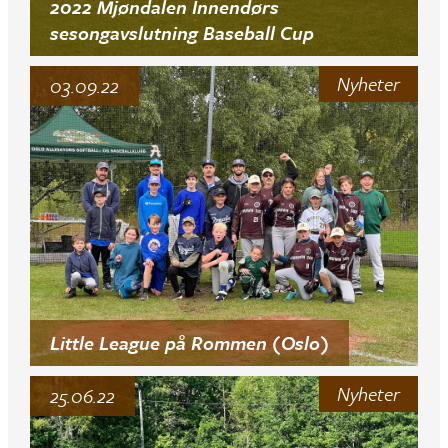
2022 Mjøndalen Innendørs
sesongavslutning Baseball Cup
Nyheter
03.09.22
Little League på Rommen (Oslo)
Nyheter
25.06.22