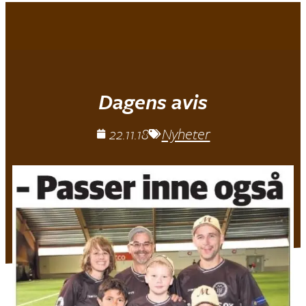
Mjøndalen IF
|
Baseball
Dagens avis
22.11.18
Nyheter