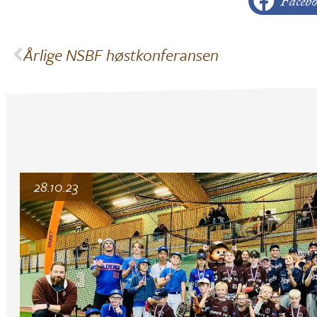
Facebo
Årlige NSBF høstkonferansen
28.10.23