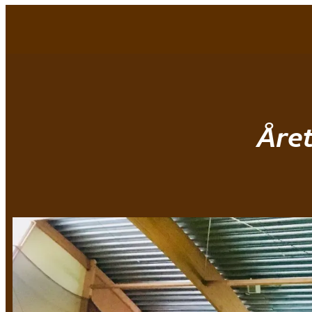
Mjøndalen IF
|
Baseball
Året