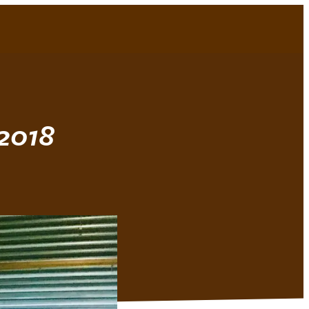
Bli medlem!
Min idrett
MENY
 2018